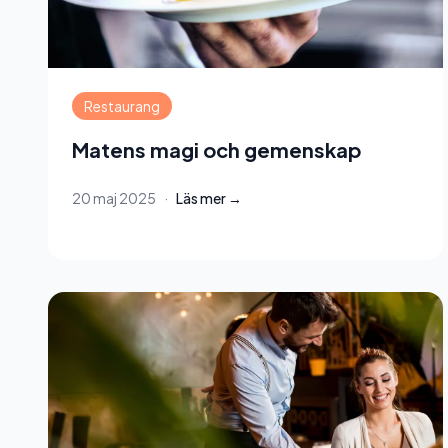
Restaurang
Matens magi och gemenskap
20 maj 2025
·
Läs mer →