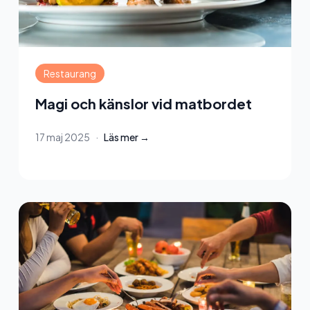
Restaurang
Magi och känslor vid matbordet
17 maj 2025
·
Läs mer →