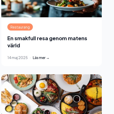
Restaurang
En smakfull resa genom matens
värld
14 maj 2025
·
Läs mer →