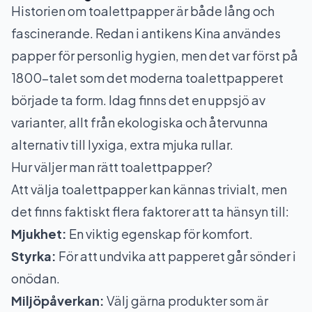
Historien om toalettpapper är både lång och
fascinerande. Redan i antikens Kina användes
papper för personlig hygien, men det var först på
1800-talet som det moderna toalettpapperet
började ta form. Idag finns det en uppsjö av
varianter, allt från ekologiska och återvunna
alternativ till lyxiga, extra mjuka rullar.
Hur väljer man rätt toalettpapper?
Att välja toalettpapper kan kännas trivialt, men
det finns faktiskt flera faktorer att ta hänsyn till:
Mjukhet:
En viktig egenskap för komfort.
Styrka:
För att undvika att papperet går sönder i
onödan.
Miljöpåverkan:
Välj gärna produkter som är