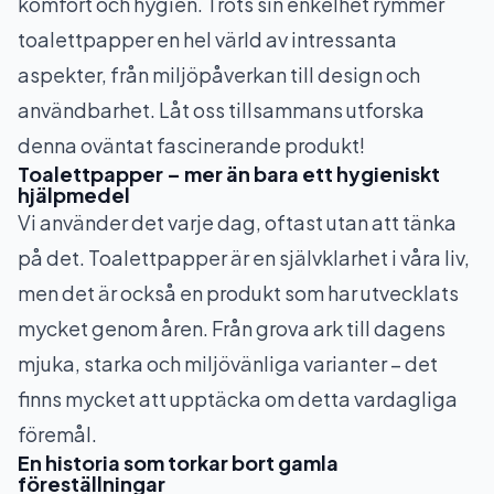
komfort och hygien. Trots sin enkelhet rymmer
toalettpapper en hel värld av intressanta
aspekter, från miljöpåverkan till design och
användbarhet. Låt oss tillsammans utforska
denna oväntat fascinerande produkt!
Toalettpapper – mer än bara ett hygieniskt
hjälpmedel
Vi använder det varje dag, oftast utan att tänka
på det. Toalettpapper är en självklarhet i våra liv,
men det är också en produkt som har utvecklats
mycket genom åren. Från grova ark till dagens
mjuka, starka och miljövänliga varianter – det
finns mycket att upptäcka om detta vardagliga
föremål.
En historia som torkar bort gamla
föreställningar